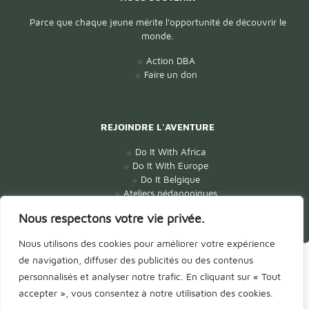
Parce que chaque jeune mérite l'opportunité de découvrir le
monde.
Action DBA
Faire un don
REJOINDRE L'AVENTURE
Do It With Africa
Do It With Europe
Do It Belgique
Ateliers pédagogiques
Nous respectons votre vie privée.
Nous utilisons des cookies pour améliorer votre expérience
© Tous droits réservés -
Défi Belgique Afrique DBA
- ASBL,
de navigation, diffuser des publicités ou des contenus
Organisation de Jeunesse FWB & ONG de droit belge
personnalisés et analyser notre trafic. En cliquant sur « Tout
Terms of Use & Policies International
|
Mentions légales
| site réalisé
accepter », vous consentez à notre utilisation des cookies.
par
AXIOCOM