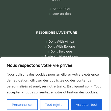
Action DBA
Faire un don
REJOINDRE L'AVENTURE
Do It With Africa
Do It With Europe
Do It Belgique
Ateliers pédagogiques
Nous respectons votre vie privée.
Nous utilisons des cookies pour améliorer votre expérience
© Tous droits réservés -
Défi Belgique Afrique DBA
- ASBL,
de navigation, diffuser des publicités ou des contenus
Organisation de Jeunesse FWB & ONG de droit belge
personnalisés et analyser notre trafic. En cliquant sur « Tout
Terms of Use & Policies International
|
Mentions légales
| site réalisé
accepter », vous consentez à notre utilisation des cookies.
par
AXIOCOM
Personnaliser
Tout rejeter
Accepter tout